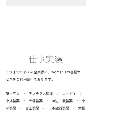
仕事実績
woman's
これまでに多くの企業様に、
の各種サー
ビスをご利用頂いております。
第一三共 / アステラス製薬 / エーザイ /
中外製薬 / 大塚製薬 / 田辺三菱製薬 / 小
林製薬 / 富士製薬 / 日本臓器製薬 / 大鵬
薬品 / 大正製薬 / 塩野義製薬 / 協和薬
品 / 再春館製薬所 / アイセイ薬局 / ウエ